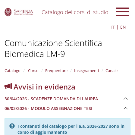
Catalogo dei corsi di studio
S
IT
EN
k
i
Comunicazione Scientifica
p
t
Biomedica LM-9
o
m
a
i
Catalogo
Corso
Frequentare
Insegnamenti
Canale
n
c
Avvisi in evidenza
o
n
30/04/2026 - SCADENZE DOMANDA DI LAUREA
t
e
06/03/2026 - MODULO ASSEGNAZIONE TESI
n
t
I contenuti del catalogo per l'a.a. 2026-2027 sono in
corso di aggiornamento