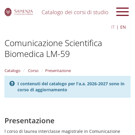
Catalogo dei corsi di studio
S
IT
EN
k
i
Comunicazione Scientifica
p
t
Biomedica LM-59
o
m
a
i
Catalogo
Corso
Presentazione
n
c
I contenuti del catalogo per l'a.a. 2026-2027 sono in
o
corso di aggiornamento
n
t
e
n
Presentazione
t
l corso di laurea interclasse magistrale in Comunicazione