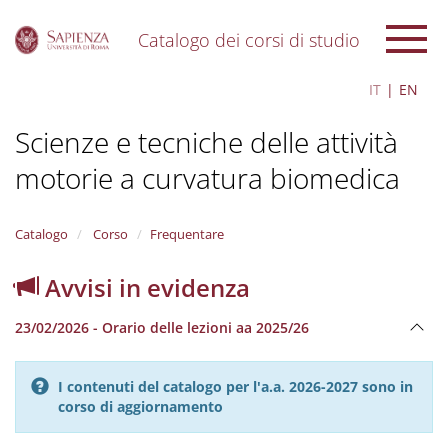
Catalogo dei corsi di studio
S
IT
EN
k
i
Scienze e tecniche delle attività
p
t
motorie a curvatura biomedica
o
m
a
i
Catalogo
Corso
Frequentare
n
c
Avvisi in evidenza
o
n
23/02/2026 - Orario delle lezioni aa 2025/26
t
e
n
I contenuti del catalogo per l'a.a. 2026-2027 sono in
t
corso di aggiornamento