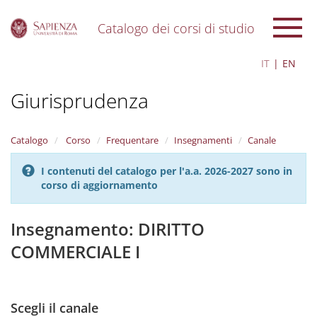
Catalogo dei corsi di studio
S
IT
EN
k
i
Giurisprudenza
p
t
o
m
Catalogo
Corso
Frequentare
Insegnamenti
Canale
a
i
I contenuti del catalogo per l'a.a. 2026-2027 sono in
n
corso di aggiornamento
c
o
n
Insegnamento: DIRITTO
t
COMMERCIALE I
e
n
t
Scegli il canale