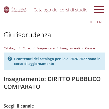
Catalogo dei corsi di studio
S
IT
EN
k
i
Giurisprudenza
p
t
o
m
Catalogo
Corso
Frequentare
Insegnamenti
Canale
a
i
I contenuti del catalogo per l'a.a. 2026-2027 sono in
n
corso di aggiornamento
c
o
n
Insegnamento: DIRITTO PUBBLICO
t
COMPARATO
e
n
t
Scegli il canale