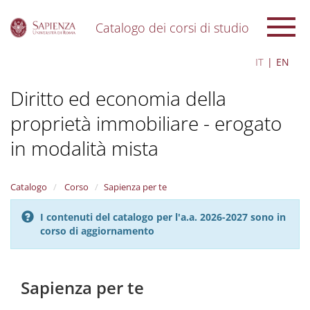
Catalogo dei corsi di studio
S
IT
EN
k
i
Diritto ed economia della
p
t
proprietà immobiliare - erogato
o
m
in modalità mista
a
i
n
Catalogo
Corso
Sapienza per te
c
o
n
I contenuti del catalogo per l'a.a. 2026-2027 sono in
t
corso di aggiornamento
e
n
t
Sapienza per te