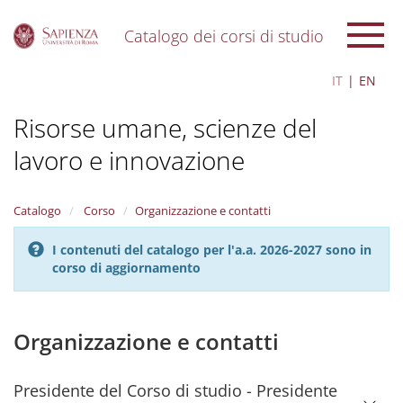
Catalogo dei corsi di studio
S
IT
EN
k
i
Risorse umane, scienze del
p
t
lavoro e innovazione
o
m
a
i
Catalogo
Corso
Organizzazione e contatti
n
c
I contenuti del catalogo per l'a.a. 2026-2027 sono in
o
corso di aggiornamento
n
t
e
Organizzazione e contatti
n
t
Presidente del Corso di studio - Presidente