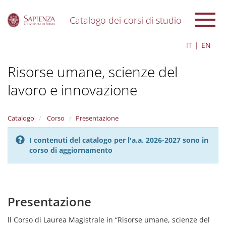
Catalogo dei corsi di studio
S
IT
EN
k
i
Risorse umane, scienze del
p
t
lavoro e innovazione
o
m
a
i
Catalogo
Corso
Presentazione
n
c
I contenuti del catalogo per l'a.a. 2026-2027 sono in
o
corso di aggiornamento
n
t
e
n
Presentazione
t
ll Corso di Laurea Magistrale in “Risorse umane, scienze del