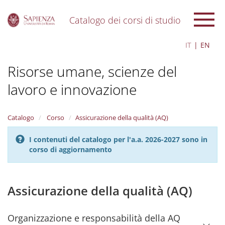
Catalogo dei corsi di studio
S
IT
EN
k
i
Risorse umane, scienze del
p
t
lavoro e innovazione
o
m
a
i
Catalogo
Corso
Assicurazione della qualità (AQ)
n
c
I contenuti del catalogo per l'a.a. 2026-2027 sono in
o
corso di aggiornamento
n
t
e
Assicurazione della qualità (AQ)
n
t
Organizzazione e responsabilità della AQ