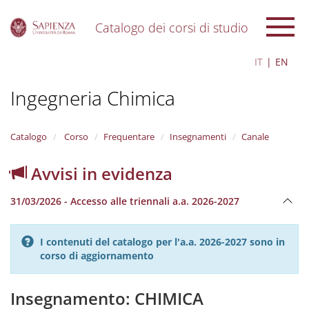
Catalogo dei corsi di studio
S
IT
EN
k
i
Ingegneria Chimica
p
t
o
m
Catalogo
Corso
Frequentare
Insegnamenti
Canale
a
i
Avvisi in evidenza
n
c
31/03/2026 - Accesso alle triennali a.a. 2026-2027
o
n
t
I contenuti del catalogo per l'a.a. 2026-2027 sono in
e
corso di aggiornamento
n
t
Insegnamento: CHIMICA