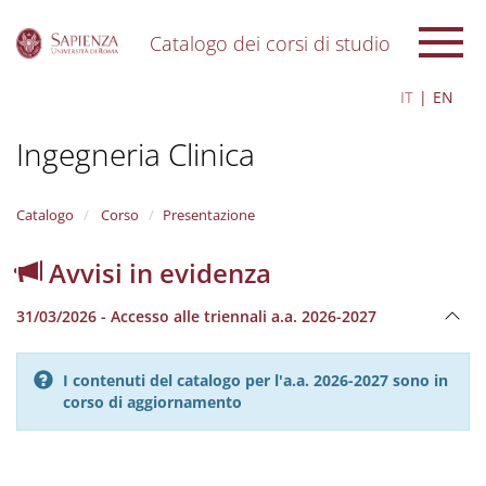
Catalogo dei corsi di studio
S
IT
EN
k
i
Ingegneria Clinica
p
t
o
m
Catalogo
Corso
Presentazione
a
i
Avvisi in evidenza
n
c
31/03/2026 - Accesso alle triennali a.a. 2026-2027
o
n
t
I contenuti del catalogo per l'a.a. 2026-2027 sono in
e
corso di aggiornamento
n
t