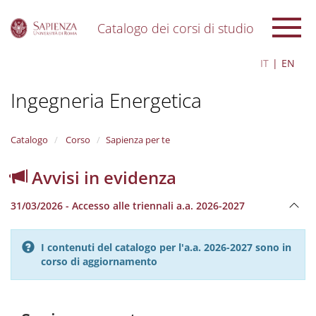
Catalogo dei corsi di studio
S
IT
EN
k
i
Ingegneria Energetica
p
t
o
m
Catalogo
Corso
Sapienza per te
a
i
Avvisi in evidenza
n
c
31/03/2026 - Accesso alle triennali a.a. 2026-2027
o
n
t
I contenuti del catalogo per l'a.a. 2026-2027 sono in
e
corso di aggiornamento
n
t