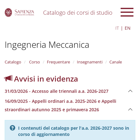
Catalogo dei corsi di studio
S
IT
EN
k
i
Ingegneria Meccanica
p
t
o
m
Catalogo
Corso
Frequentare
Insegnamenti
Canale
a
i
Avvisi in evidenza
n
c
31/03/2026 - Accesso alle triennali a.a. 2026-2027
o
n
16/09/2025 - Appelli ordinari a.a. 2025-2026 e Appelli
t
straordinari autunno 2025 e primavera 2026
e
n
t
I contenuti del catalogo per l'a.a. 2026-2027 sono in
corso di aggiornamento