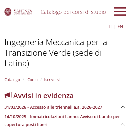
Catalogo dei corsi di studio
S
IT
EN
k
i
Ingegneria Meccanica per la
p
t
Transizione Verde (sede di
o
m
Latina)
a
i
n
Catalogo
Corso
Iscriversi
c
o
n
Avvisi in evidenza
t
e
31/03/2026 - Accesso alle triennali a.a. 2026-2027
n
t
14/10/2025 - Immatricolazioni I anno: Avviso di bando per
copertura posti liberi