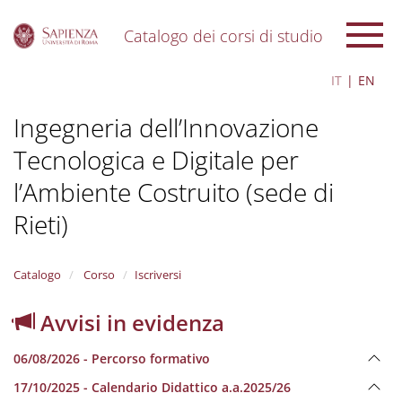
Catalogo dei corsi di studio
S
IT
EN
k
i
Ingegneria dell’Innovazione
p
t
Tecnologica e Digitale per
o
m
l’Ambiente Costruito (sede di
a
i
Rieti)
n
c
o
Catalogo
Corso
Iscriversi
n
t
Avvisi in evidenza
e
n
t
06/08/2026 - Percorso formativo
17/10/2025 - Calendario Didattico a.a.2025/26