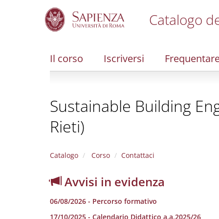
Catalogo de
S
k
i
Il corso
Iscriversi
Frequentar
p
t
o
m
Sustainable Building Engi
a
i
Rieti)
n
c
o
n
Catalogo
Corso
Contattaci
t
e
Avvisi in evidenza
n
t
06/08/2026 - Percorso formativo
17/10/2025 - Calendario Didattico a.a.2025/26