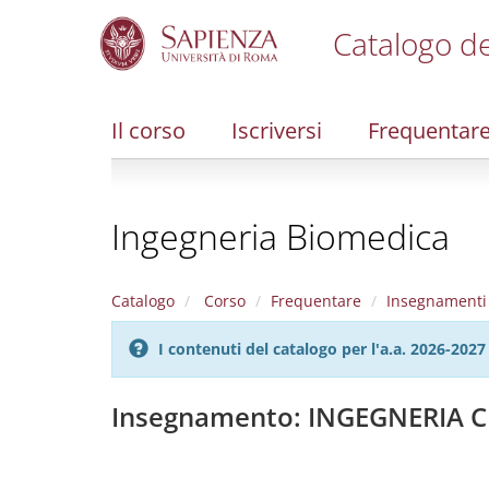
Catalogo de
S
k
i
Il corso
Iscriversi
Frequentar
p
t
o
m
Ingegneria Biomedica
a
i
n
c
Catalogo
Corso
Frequentare
Insegnamenti
o
n
I contenuti del catalogo per l'a.a. 2026-20
t
e
n
Insegnamento: INGEGNERIA CH
t