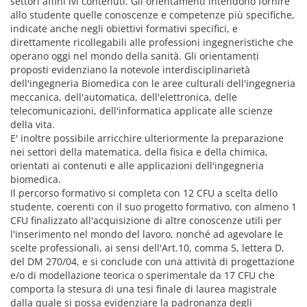
settori affini ivi contenuti. Gli orientamenti intendono fornire
allo studente quelle conoscenze e competenze più specifiche,
indicate anche negli obiettivi formativi specifici, e
direttamente ricollegabili alle professioni ingegneristiche che
operano oggi nel mondo della sanità. Gli orientamenti
proposti evidenziano la notevole interdisciplinarietà
dell'ingegneria Biomedica con le aree culturali dell'ingegneria
meccanica, dell'automatica, dell'elettronica, delle
telecomunicazioni, dell'informatica applicate alle scienze
della vita.
E' inoltre possibile arricchire ulteriormente la preparazione
nei settori della matematica, della fisica e della chimica,
orientati ai contenuti e alle applicazioni dell'ingegneria
biomedica.
Il percorso formativo si completa con 12 CFU a scelta dello
studente, coerenti con il suo progetto formativo, con almeno 1
CFU finalizzato all'acquisizione di altre conoscenze utili per
l'inserimento nel mondo del lavoro, nonché ad agevolare le
scelte professionali, ai sensi dell'Art.10, comma 5, lettera D,
del DM 270/04, e si conclude con una attività di progettazione
e/o di modellazione teorica o sperimentale da 17 CFU che
comporta la stesura di una tesi finale di laurea magistrale
dalla quale si possa evidenziare la padronanza degli