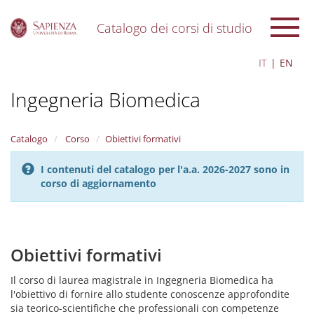
Catalogo dei corsi di studio
S
IT
EN
k
i
Ingegneria Biomedica
p
t
o
m
Catalogo
Corso
Obiettivi formativi
a
i
I contenuti del catalogo per l'a.a. 2026-2027 sono in
n
corso di aggiornamento
c
o
n
t
e
Obiettivi formativi
n
t
Il corso di laurea magistrale in Ingegneria Biomedica ha
l'obiettivo di fornire allo studente conoscenze approfondite
sia teorico-scientifiche che professionali con competenze