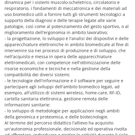
dinamica per i sistemi muscolo-scheletrico, circolatorio e
respiratorio, i fondamenti di meccatronica e dei materiali ad
uso biomedico utili a fornire tutti gli strumenti tecnologici a
supporto della diagnosi e delle terapie legate alle varie
patologie, così come al potenziamento del gesto sportivo, o al
miglioramento dell'ergonomia in ambito lavorativo;
- la progettazione, lo sviluppo e l'analisi dei dispositivi e delle
apparecchiature elettroniche in ambito biomedicale al fine di
intervenire sia nei processi di produzione e di sviluppo, che
nell'acquisto e messa in opera delle apparecchiature
elettromedicali, con competenze nell'ottimizzazione delle
risorse economiche e tecniche e nella gestione della
compatibilità dei diversi sistemi;
- le tecnologie dell'informazione e il software per seguire e
partecipare agli sviluppi dell'ambito biomedico legati, ad
esempio, all'utilizzo di sistemi wireless, home-care, RF-ID,
cartella sanitaria elettronica, gestione remota delle
informazioni sanitarie;
- lo sviluppo di metodologie per applicazioni negli ambiti
della genomica e proteomica, e delle biotecnologie.
Al termine del percorso didattico l'allievo ha acquisito
un'autonomia professionale, decisionale ed operativa rivolta
ad affrontare, individuare e gestire le criticità durante il ciclo