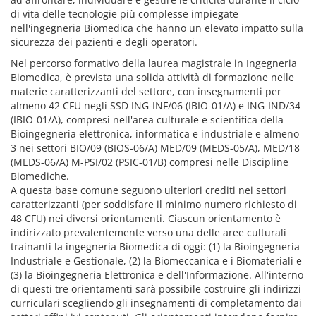
di vita delle tecnologie più complesse impiegate
nell'ingegneria Biomedica che hanno un elevato impatto sulla
sicurezza dei pazienti e degli operatori.
Nel percorso formativo della laurea magistrale in Ingegneria
Biomedica, è prevista una solida attività di formazione nelle
materie caratterizzanti del settore, con insegnamenti per
almeno 42 CFU negli SSD ING-INF/06 (IBIO-01/A) e ING-IND/34
(IBIO-01/A), compresi nell'area culturale e scientifica della
Bioingegneria elettronica, informatica e industriale e almeno
3 nei settori BIO/09 (BIOS-06/A) MED/09 (MEDS-05/A), MED/18
(MEDS-06/A) M-PSI/02 (PSIC-01/B) compresi nelle Discipline
Biomediche.
A questa base comune seguono ulteriori crediti nei settori
caratterizzanti (per soddisfare il minimo numero richiesto di
48 CFU) nei diversi orientamenti. Ciascun orientamento è
indirizzato prevalentemente verso una delle aree culturali
trainanti la ingegneria Biomedica di oggi: (1) la Bioingegneria
Industriale e Gestionale, (2) la Biomeccanica e i Biomateriali e
(3) la Bioingegneria Elettronica e dell'Informazione. All'interno
di questi tre orientamenti sarà possibile costruire gli indirizzi
curriculari scegliendo gli insegnamenti di completamento dai