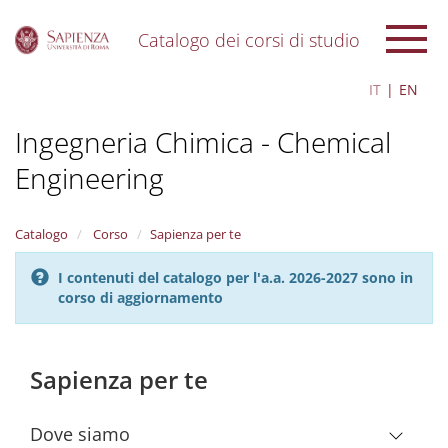
Catalogo dei corsi di studio
S
IT
EN
k
i
Ingegneria Chimica - Chemical
p
t
Engineering
o
m
a
i
Catalogo
Corso
Sapienza per te
n
c
I contenuti del catalogo per l'a.a. 2026-2027 sono in
o
corso di aggiornamento
n
t
e
Sapienza per te
n
t
Dove siamo