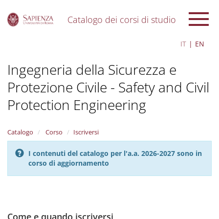
Catalogo dei corsi di studio
S
IT
EN
k
i
Ingegneria della Sicurezza e
p
t
Protezione Civile - Safety and Civil
o
m
Protection Engineering
a
i
n
Catalogo
Corso
Iscriversi
c
o
n
I contenuti del catalogo per l'a.a. 2026-2027 sono in
t
corso di aggiornamento
e
n
t
Come e quando iscriversi