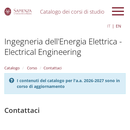
Catalogo dei corsi di studio
S
IT
EN
k
i
Ingegneria dell'Energia Elettrica -
p
t
Electrical Engineering
o
m
a
i
Catalogo
Corso
Contattaci
n
c
I contenuti del catalogo per l'a.a. 2026-2027 sono in
o
corso di aggiornamento
n
t
e
Contattaci
n
t