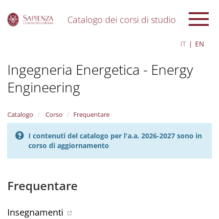
Catalogo dei corsi di studio
S
IT
EN
k
i
Ingegneria Energetica - Energy
p
t
Engineering
o
m
a
i
Catalogo
Corso
Frequentare
n
c
I contenuti del catalogo per l'a.a. 2026-2027 sono in
o
corso di aggiornamento
n
t
e
Frequentare
n
t
Insegnamenti