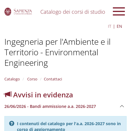
Catalogo dei corsi di studio
S
IT
EN
k
i
Ingegneria per l'Ambiente e il
p
t
Territorio - Environmental
o
m
Engineering
a
i
n
Catalogo
Corso
Contattaci
c
o
n
Avvisi in evidenza
t
e
26/06/2026 - Bandi ammissione a.a. 2026-2027
n
t
I contenuti del catalogo per l'a.a. 2026-2027 sono in
corso di aggiornamento