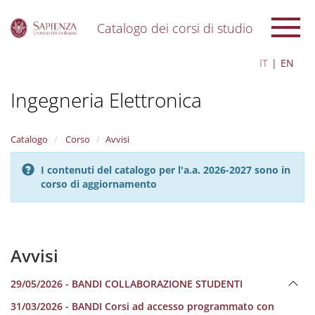
Catalogo dei corsi di studio
S
IT
EN
k
i
Ingegneria Elettronica
p
t
o
m
Catalogo
Corso
Avvisi
a
i
I contenuti del catalogo per l'a.a. 2026-2027 sono in
n
corso di aggiornamento
c
o
n
t
e
Avvisi
n
t
29/05/2026 - BANDI COLLABORAZIONE STUDENTI
31/03/2026 - BANDI Corsi ad accesso programmato con