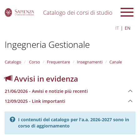
Catalogo dei corsi di studio
S
IT
EN
k
i
Ingegneria Gestionale
p
t
o
m
Catalogo
Corso
Frequentare
Insegnamenti
Canale
a
i
Avvisi in evidenza
n
c
21/06/2026 - Avvisi e notizie più recenti
o
n
12/09/2025 - Link importanti
t
e
n
I contenuti del catalogo per l'a.a. 2026-2027 sono in
t
corso di aggiornamento