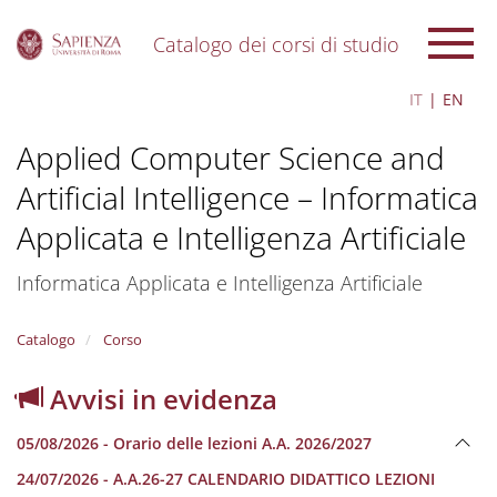
Catalogo dei corsi di studio
S
IT
EN
k
i
Applied Computer Science and
p
t
Artificial Intelligence – Informatica
o
m
Applicata e Intelligenza Artificiale
a
i
Informatica Applicata e Intelligenza Artificiale
n
c
o
Catalogo
Corso
n
t
Avvisi in evidenza
e
n
t
05/08/2026 - Orario delle lezioni A.A. 2026/2027
24/07/2026 - A.A.26-27 CALENDARIO DIDATTICO LEZIONI