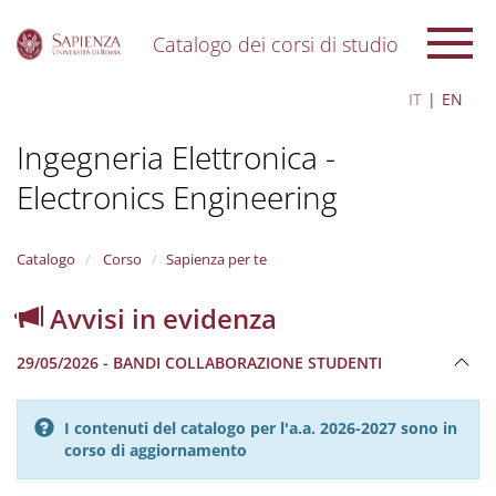
Catalogo dei corsi di studio
S
IT
EN
k
i
Ingegneria Elettronica -
p
t
Electronics Engineering
o
m
a
i
Catalogo
Corso
Sapienza per te
n
c
Avvisi in evidenza
o
n
29/05/2026 - BANDI COLLABORAZIONE STUDENTI
t
e
n
I contenuti del catalogo per l'a.a. 2026-2027 sono in
t
corso di aggiornamento