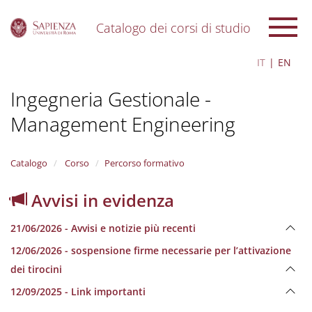
Catalogo dei corsi di studio
S
IT
EN
k
i
Ingegneria Gestionale -
p
t
Management Engineering
o
m
a
i
Catalogo
Corso
Percorso formativo
n
c
Avvisi in evidenza
o
n
21/06/2026 - Avvisi e notizie più recenti
t
e
12/06/2026 - sospensione firme necessarie per l’attivazione
n
dei tirocini
t
12/09/2025 - Link importanti