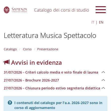
Catalogo dei corsi di studio
S
IT
EN
k
i
Letteratura Musica Spettacolo
p
t
o
m
Catalogo
Corso
Presentazione
a
i
Avvisi in evidenza
n
c
31/07/2026 - Criteri calcolo media e voto finale di laurea
o
n
27/07/2026 - Brochure 2026-2027
t
e
27/07/2026 - Chiusura periodo estivo segreteria didattica
n
t
I contenuti del catalogo per l'a.a. 2026-2027 sono in
corso di aggiornamento