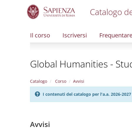
Catalogo de
S
k
i
Il corso
Iscriversi
Frequentar
p
t
o
m
Global Humanities - Stud
a
i
n
c
Catalogo
Corso
Avvisi
o
n
I contenuti del catalogo per l'a.a. 2026-20
t
e
n
t
Avvisi