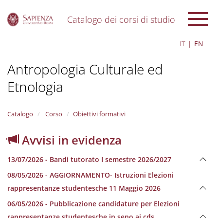
Catalogo dei corsi di studio
S
IT
EN
k
i
Antropologia Culturale ed
p
t
Etnologia
o
m
a
i
Catalogo
Corso
Obiettivi formativi
n
c
Avvisi in evidenza
o
n
13/07/2026 - Bandi tutorato I semestre 2026/2027
t
e
08/05/2026 - AGGIORNAMENTO- Istruzioni Elezioni
n
rappresentanze studentesche 11 Maggio 2026
t
06/05/2026 - Pubblicazione candidature per Elezioni
rappresentanze studentesche in seno ai cds