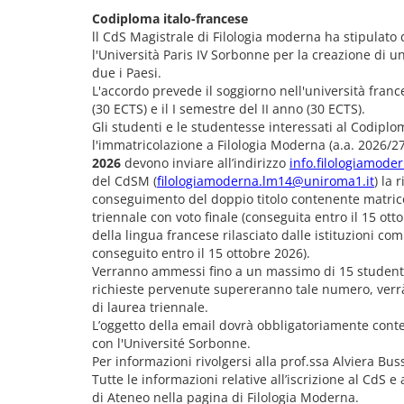
Codiploma italo-francese
ll CdS Magistrale di Filologia moderna ha stipulato
l'Università Paris IV Sorbonne per la creazione di un
due i Paesi.
L'accordo prevede il soggiorno nell'università franc
(30 ECTS) e il I semestre del II anno (30 ECTS).
Gli studenti e le studentesse interessati al Codiplo
l'immatricolazione a Filologia Moderna (a.a. 2026/2
2026
devono inviare all’indirizzo
info.filologiamod
del CdSM (
filologiamoderna.lm14@uniroma1.it
) la 
conseguimento del doppio titolo contenente matricol
triennale con voto finale (conseguita entro il 15 ott
della lingua francese rilasciato dalle istituzioni com
conseguito entro il 15 ottobre 2026).
Verranno ammessi fino a un massimo di 15 studenti 
richieste pervenute supereranno tale numero, verrà
di laurea triennale.
L’oggetto della email dovrà obbligatoriamente conte
con l'Université Sorbonne.
Per informazioni rivolgersi alla prof.ssa Alviera Buss
Tutte le informazioni relative all’iscrizione al CdS e 
di Ateneo nella pagina di Filologia Moderna.