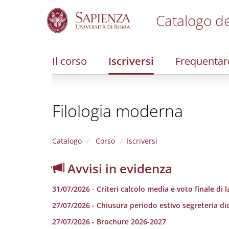
Catalogo de
S
k
i
Il corso
Iscriversi
Frequentar
p
t
o
m
Filologia moderna
a
i
n
c
Catalogo
Corso
Iscriversi
o
n
Avvisi in evidenza
t
e
31/07/2026 - Criteri calcolo media e voto finale di 
n
t
27/07/2026 - Chiusura periodo estivo segreteria di
27/07/2026 - Brochure 2026-2027