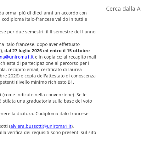
Cerca dalla A 
 da ormai più di dieci anni un accordo con
 codiploma italo-francese valido in tutti e
ese per due semestri: il II semestre del I anno
ma italo-francese, dopo aver effettuato
7),
dal 27 luglio 2026 ed entro il 15 ottobre
erna@uniroma1.it
e in copia cc: al recapito mail
richiesta di partecipazione al percorso per il
a, recapito email, certificato di laurea
obre 2026) e copia dell'attestato di conoscenza
petenti (livello minimo richiesto B1,
(come indicato nella convenzione). Se le
 stilata una graduatoria sulla base del voto
nere la dicitura: Codiploma italo-francese
otti (
alviera.bussotti@uniroma1.it
).
alla verifica dei requisiti sono presenti sul sito