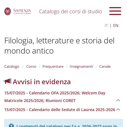
Catalogo dei corsi di studio
S
IT
EN
k
i
Filologia, letterature e storia del
p
t
mondo antico
o
m
a
i
Catalogo
Corso
Frequentare
Insegnamenti
Canale
n
c
Avvisi in evidenza
o
n
15/07/2025 - Calendario OFA 2025/2026; Welcom Day
t
e
Matricole 2025/2026; Riunioni CORET
n
15/07/2025 - Calendario delle Sedute di Laurea 2025-2026
t
I contenuti del catalogo per l'a.a. 2026-2027 sono in