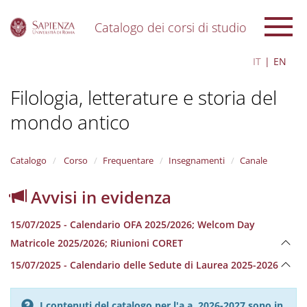
Catalogo dei corsi di studio
S
IT
EN
k
i
Filologia, letterature e storia del
p
t
mondo antico
o
m
a
i
Catalogo
Corso
Frequentare
Insegnamenti
Canale
n
c
Avvisi in evidenza
o
n
15/07/2025 - Calendario OFA 2025/2026; Welcom Day
t
e
Matricole 2025/2026; Riunioni CORET
n
15/07/2025 - Calendario delle Sedute di Laurea 2025-2026
t
I contenuti del catalogo per l'a.a. 2026-2027 sono in