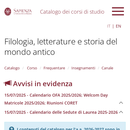
Catalogo dei corsi di studio
S
IT
EN
k
i
Filologia, letterature e storia del
p
t
mondo antico
o
m
a
i
Catalogo
Corso
Frequentare
Insegnamenti
Canale
n
c
Avvisi in evidenza
o
n
15/07/2025 - Calendario OFA 2025/2026; Welcom Day
t
e
Matricole 2025/2026; Riunioni CORET
n
15/07/2025 - Calendario delle Sedute di Laurea 2025-2026
t
I contenuti del catalogo per l'a.a. 2026-2027 sono in