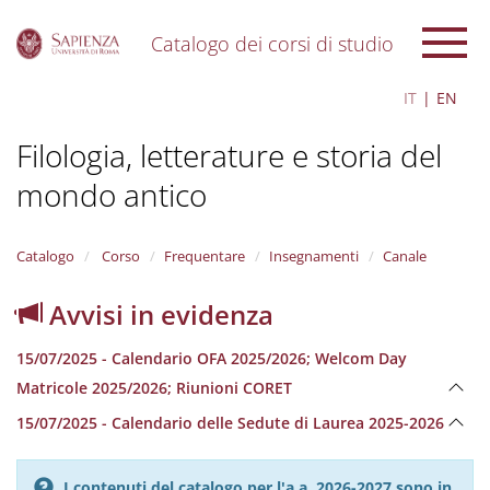
Catalogo dei corsi di studio
S
IT
EN
k
i
Filologia, letterature e storia del
p
t
mondo antico
o
m
a
i
Catalogo
Corso
Frequentare
Insegnamenti
Canale
n
c
Avvisi in evidenza
o
n
15/07/2025 - Calendario OFA 2025/2026; Welcom Day
t
e
Matricole 2025/2026; Riunioni CORET
n
15/07/2025 - Calendario delle Sedute di Laurea 2025-2026
t
I contenuti del catalogo per l'a.a. 2026-2027 sono in