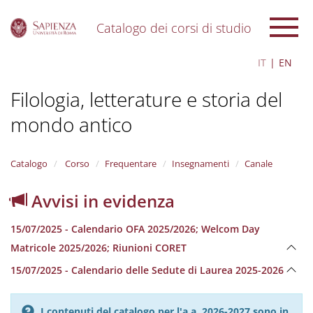
Catalogo dei corsi di studio
S
IT
EN
k
i
Filologia, letterature e storia del
p
t
mondo antico
o
m
a
i
Catalogo
Corso
Frequentare
Insegnamenti
Canale
n
c
Avvisi in evidenza
o
n
15/07/2025 - Calendario OFA 2025/2026; Welcom Day
t
e
Matricole 2025/2026; Riunioni CORET
n
15/07/2025 - Calendario delle Sedute di Laurea 2025-2026
t
I contenuti del catalogo per l'a.a. 2026-2027 sono in