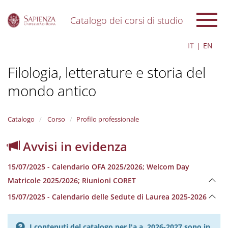
Catalogo dei corsi di studio
S
IT
EN
k
i
Filologia, letterature e storia del
p
t
mondo antico
o
m
a
i
Catalogo
Corso
Profilo professionale
n
c
Avvisi in evidenza
o
n
15/07/2025 - Calendario OFA 2025/2026; Welcom Day
t
e
Matricole 2025/2026; Riunioni CORET
n
15/07/2025 - Calendario delle Sedute di Laurea 2025-2026
t
I contenuti del catalogo per l'a.a. 2026-2027 sono in