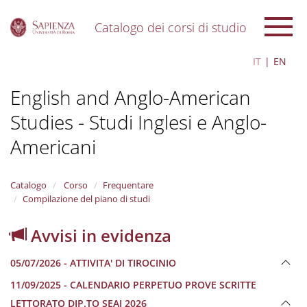
Catalogo dei corsi di studio
S
IT
EN
k
i
English and Anglo-American
p
t
Studies - Studi Inglesi e Anglo-
o
m
Americani
a
i
n
Catalogo
Corso
Frequentare
c
Compilazione del piano di studi
o
n
t
Avvisi in evidenza
e
n
05/07/2026 - ATTIVITA' DI TIROCINIO
t
11/09/2025 - CALENDARIO PERPETUO PROVE SCRITTE
LETTORATO DIP.TO SEAI 2026