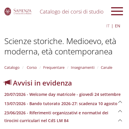
Catalogo dei corsi di studio
S
IT
EN
k
i
Scienze storiche. Medioevo, età
p
t
moderna, età contemporanea
o
m
a
i
Catalogo
Corso
Frequentare
Insegnamenti
Canale
n
c
Avvisi in evidenza
o
n
20/07/2026 - Welcome day matricole - giovedì 24 settembre
t
e
13/07/2026 - Bando tutorato 2026-27: scadenza 10 agosto
n
23/06/2026 - Riferimenti organizzativi e normativi dei
t
tirocini curriculari nel CdS LM 84