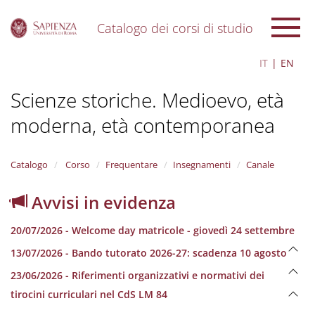
Catalogo dei corsi di studio
S
IT
EN
k
i
Scienze storiche. Medioevo, età
p
t
moderna, età contemporanea
o
m
a
i
Catalogo
Corso
Frequentare
Insegnamenti
Canale
n
c
Avvisi in evidenza
o
n
20/07/2026 - Welcome day matricole - giovedì 24 settembre
t
e
13/07/2026 - Bando tutorato 2026-27: scadenza 10 agosto
n
23/06/2026 - Riferimenti organizzativi e normativi dei
t
tirocini curriculari nel CdS LM 84