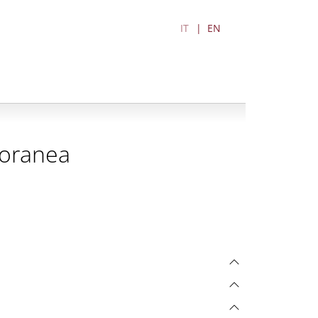
IT
EN
poranea