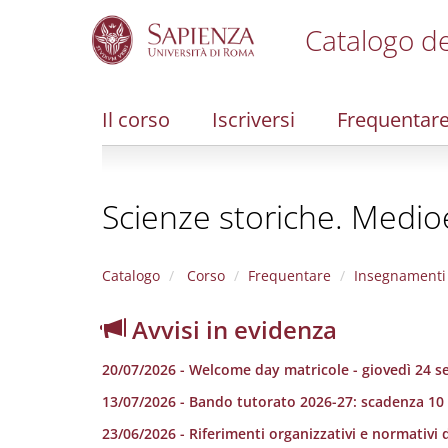
Catalogo de
S
k
i
Il corso
Iscriversi
Frequentar
p
t
o
m
Scienze storiche. Medi
a
i
n
c
Catalogo
Corso
Frequentare
Insegnamenti
o
n
Avvisi in evidenza
t
e
20/07/2026 - Welcome day matricole - giovedì 24 
n
t
13/07/2026 - Bando tutorato 2026-27: scadenza 10
23/06/2026 - Riferimenti organizzativi e normativi d