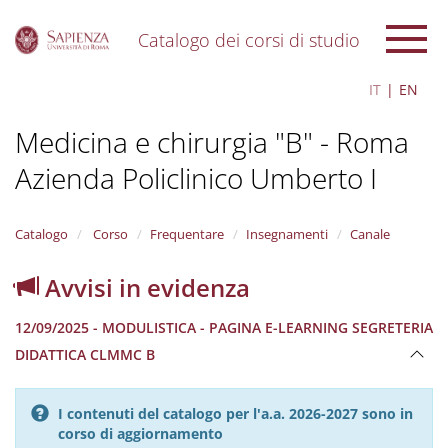
Catalogo dei corsi di studio
S
IT
EN
k
i
Medicina e chirurgia "B" - Roma
p
t
Azienda Policlinico Umberto I
o
m
a
i
Catalogo
Corso
Frequentare
Insegnamenti
Canale
n
c
Avvisi in evidenza
o
n
12/09/2025 - MODULISTICA - PAGINA E-LEARNING SEGRETERIA
t
e
DIDATTICA CLMMC B
n
t
I contenuti del catalogo per l'a.a. 2026-2027 sono in
corso di aggiornamento