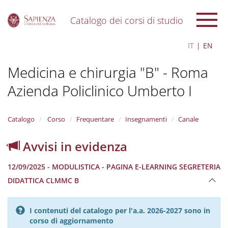
Catalogo dei corsi di studio
S
IT
EN
k
i
Medicina e chirurgia "B" - Roma
p
t
Azienda Policlinico Umberto I
o
m
a
i
Catalogo
Corso
Frequentare
Insegnamenti
Canale
n
c
Avvisi in evidenza
o
n
12/09/2025 - MODULISTICA - PAGINA E-LEARNING SEGRETERIA
t
e
DIDATTICA CLMMC B
n
t
I contenuti del catalogo per l'a.a. 2026-2027 sono in
corso di aggiornamento