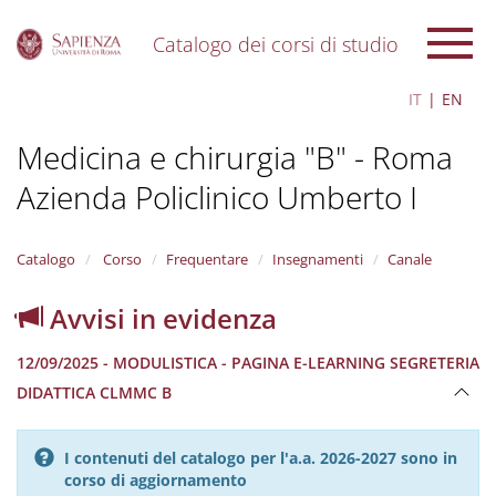
Catalogo dei corsi di studio
S
IT
EN
k
i
Medicina e chirurgia "B" - Roma
p
t
Azienda Policlinico Umberto I
o
m
a
i
Catalogo
Corso
Frequentare
Insegnamenti
Canale
n
c
Avvisi in evidenza
o
n
12/09/2025 - MODULISTICA - PAGINA E-LEARNING SEGRETERIA
t
e
DIDATTICA CLMMC B
n
t
I contenuti del catalogo per l'a.a. 2026-2027 sono in
corso di aggiornamento