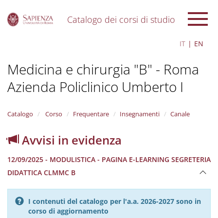
Catalogo dei corsi di studio
S
IT
EN
k
i
Medicina e chirurgia "B" - Roma
p
t
Azienda Policlinico Umberto I
o
m
a
i
Catalogo
Corso
Frequentare
Insegnamenti
Canale
n
c
Avvisi in evidenza
o
n
12/09/2025 - MODULISTICA - PAGINA E-LEARNING SEGRETERIA
t
e
DIDATTICA CLMMC B
n
t
I contenuti del catalogo per l'a.a. 2026-2027 sono in
corso di aggiornamento