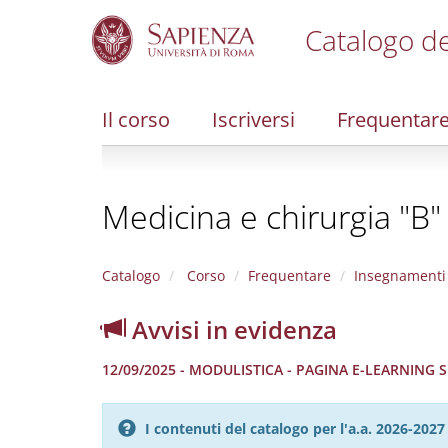
Catalogo de
S
k
i
Il corso
Iscriversi
Frequentar
p
t
o
m
Medicina e chirurgia "B"
a
i
n
c
Catalogo
Corso
Frequentare
Insegnamenti
o
n
Avvisi in evidenza
t
e
12/09/2025 - MODULISTICA - PAGINA E-LEARNING
n
t
I contenuti del catalogo per l'a.a. 2026-20