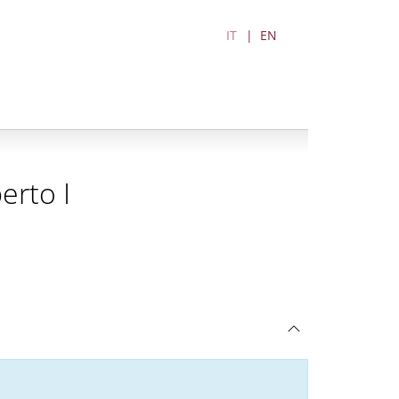
IT
EN
erto I