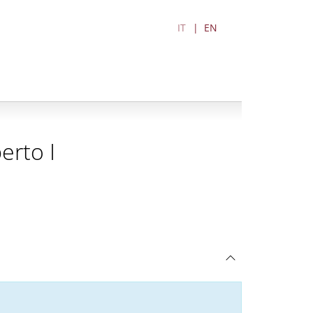
IT
EN
erto I