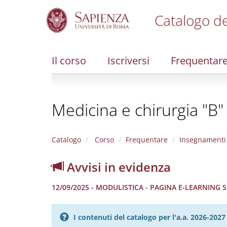
Catalogo de
S
k
i
Il corso
Iscriversi
Frequentar
p
t
o
m
Medicina e chirurgia "B"
a
i
n
c
Catalogo
Corso
Frequentare
Insegnamenti
o
n
Avvisi in evidenza
t
e
12/09/2025 - MODULISTICA - PAGINA E-LEARNING
n
t
I contenuti del catalogo per l'a.a. 2026-20