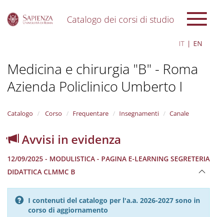
Catalogo dei corsi di studio
S
IT
EN
k
i
Medicina e chirurgia "B" - Roma
p
t
Azienda Policlinico Umberto I
o
m
a
i
Catalogo
Corso
Frequentare
Insegnamenti
Canale
n
c
Avvisi in evidenza
o
n
12/09/2025 - MODULISTICA - PAGINA E-LEARNING SEGRETERIA
t
e
DIDATTICA CLMMC B
n
t
I contenuti del catalogo per l'a.a. 2026-2027 sono in
corso di aggiornamento