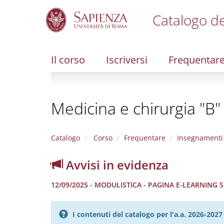
Catalogo de
S
k
i
Il corso
Iscriversi
Frequentar
p
t
o
m
Medicina e chirurgia "B"
a
i
n
c
Catalogo
Corso
Frequentare
Insegnamenti
o
n
Avvisi in evidenza
t
e
12/09/2025 - MODULISTICA - PAGINA E-LEARNING
n
t
I contenuti del catalogo per l'a.a. 2026-20