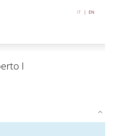
IT
EN
erto I